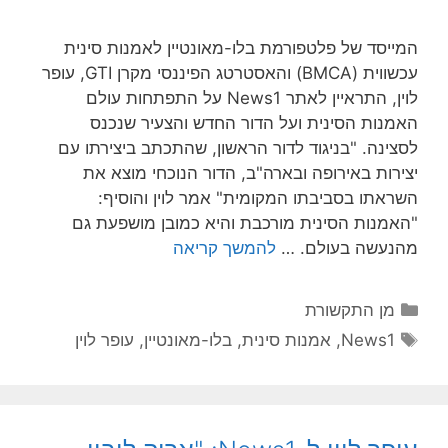
המייסד של פלטפורמת בלו-מאונטיין לאמנות סינית
עכשווית (BMCA) והאסטרטג הפיננסי מקרן GTI, עופר
לוין, התראיין לאתר News1 על התפתחות עולם
האמנות הסינית ועל הדור החדש והצעיר שנכנס
לסצינה. "בניגוד לדור הראשון, שהתכתב ביצירתו עם
יצירות באירופה ובארה"ב, הדור הנוכחי מוצא את
השראתו בסביבתו המקומית" אמר לוין והוסיף:
"האמנות הסינית מורכבת והיא כמובן מושפעת גם
מהנעשה בעולם. …
להמשך קריאה
קטגוריות
מן התקשורת
תגיות
News1
,
אמנות סינית
,
בלו-מאונטיין
,
עופר לוין