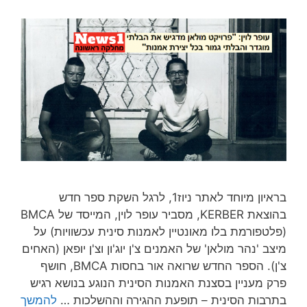
בראיון מיוחד לאתר ניוז1, לרגל השקת ספר חדש
בהוצאת KERBER, מסביר עופר לוין, המייסד של BMCA
(פלטפורמת בלו מאונטיין לאמנות סינית עכשוויות) על
מיצב 'נהר מולאן' של האמנים צ'ן יוג'ון וצ'ן יופאן (האחים
צ'ן). הספר החדש שרואה אור בחסות BMCA, חושף
פרק מעניין בסצנת האמנות הסינית הנוגע בנושא רגיש
בתרבות הסינית – תופעת ההגירה וההשלכות …
להמשך