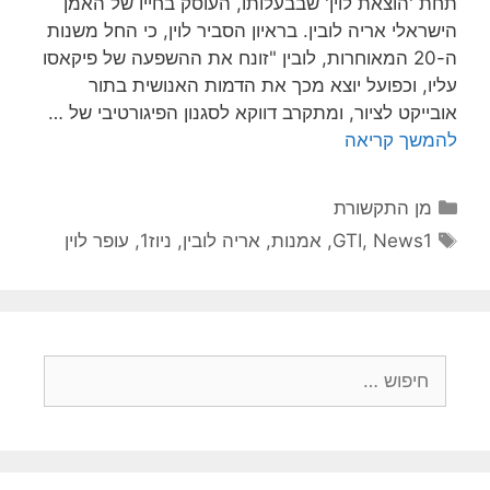
תחת 'הוצאת לוין' שבבעלותו, העוסק בחייו של האמן
הישראלי אריה לובין. בראיון הסביר לוין, כי החל משנות
ה-20 המאוחרות, לובין "זונח את ההשפעה של פיקאסו
עליו, וכפועל יוצא מכך את הדמות האנושית בתור
אובייקט לציור, ומתקרב דווקא לסגנון הפיגורטיבי של …
להמשך קריאה
קטגוריות
מן התקשורת
תגיות
News1
,
GTI
,
אמנות
,
אריה לובין
,
ניוז1
,
עופר לוין
חיפוש: