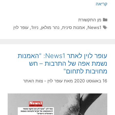
קריאה
קטגוריות
מן התקשורת
תגיות
News1
,
אמנות סינית
,
נהר מולאן
,
ניוז1
,
עופר לוין
עופר לוין לאתר News1: "האמנות
נשמת אפה של התרבות – חש
מחויבות לתחום"
16 באוגוסט 2020
מאת
עופר לוין - צוות האתר