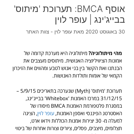
אוסף BMCA: תערוכת 'מיתוס'
בבייג'ינג | עופר לוין
30 באוגוסט 2020
מאת
עופר לוין - צוות האתר
מהי מיתולוגיה?
מיתולוגיה היא מערכת קדומה של
אמונות הציוויליזציה האנושית. מיתוסים מעצבים את
הבנתנו ואת הקשר בין בני אנוש לטבע ומהווים את הזיכרון
הקמאי של אומות ותולדות האנושות.
תערוכת 'מיתוס' (Myth) שנערכה בתאריכים 5/9/15 –
31/12/15 במרכז האמנות 'Whitebox' בבייג'ינג,
במסגרת פלטפורמת האמנות BMCA מיסודו של
האסטרטג הפיננסי ואספן האמנות,
עופר לוין
, הציגה
למעלה מ- 30 יצירות אמנות הכוללות וידאו ארט,
תצלומים, מיצבים, פסלים, ציורים וצורות אחרות של ביטוי